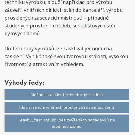
techniku výrobků, slouží například pro výrobu
zádveří, vnitřních dělících stěn do kanceláří, výrobu
prosklených zasedacích místností – případně
studených prostor – chodeb, schodišťových stěn
bytových domů.
Do této řady výrobků lze zasklívat jednoduchá
zasklení. Vyniká také svou tvarovou stálostí, vysokou
životností a atraktivním vzhledem.
Výhody řady:
Možnost zasklení jednoduchým sklem
Ideální řešení vnitřních prostor za rozumnou cenu
Stavby, části staveb, bez zvýšených požadavků na
tepelnou izolaci