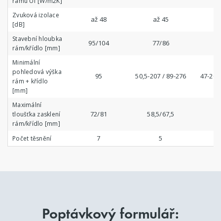
rámu Uf [W/m2K]
Zvuková izolace
až 48
až 45
a
[dB]
Stavební hloubka
95/104
77/86
7
rám/křídlo [mm]
Minimální
pohledová výška
95
50,5-207 / 89-276
47-204
rám + křídlo
[mm]
Maximální
72/81
58,5/67,5
5
tloušťka zasklení
rám/křídlo [mm]
7
5
Počet těsnění
Poptávkový formulář: