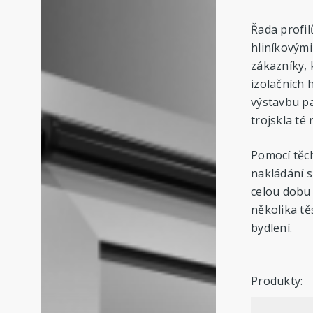
Řada profil
hliníkovými
zákazníky, 
izolačních 
výstavbu pa
trojskla té 
Pomocí těc
nakládání 
celou dobu
několika t
bydlení.
Produkty: