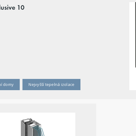
lusive 10
ní domy
Nejvyšší tepelná izolace