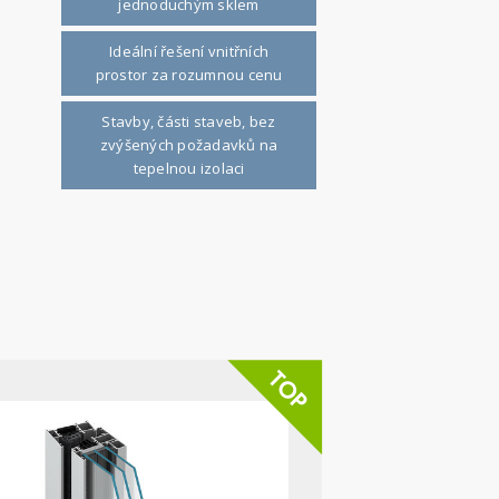
jednoduchým sklem
Ideální řešení vnitřních
prostor za rozumnou cenu
Stavby, části staveb, bez
zvýšených požadavků na
tepelnou izolaci