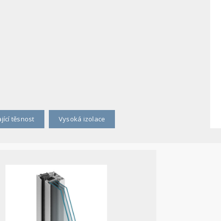
jící těsnost
Vysoká izolace