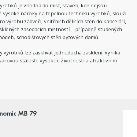
ýrobků je vhodná do míst, staveb, kde nejsou
 vysoké nároky na tepelnou techniku výrobků, slouží
ro výrobu zádveří, vnitřních dělících stěn do kanceláří,
sklených zasedacích místností – případně studených
chodeb, schodišťových stěn bytových domů.
y výrobků lze zasklívat jednoduchá zasklení. Vyniká
varovou stálostí, vysokou životností a atraktivním
onomic MB 79