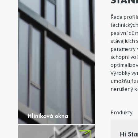
Řada profil
technických
pasivní dů
stávajících
parametry v
schopni vo
optimalizov
Výrobky vyn
umožňují za
nerušený ko
Produkty:
Hliníková okna
Hi St