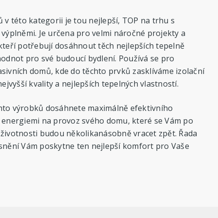
ů v této kategorii je tou nejlepší, TOP na trhu s
 výplněmi. Je určena pro velmi náročné projekty a
kteří potřebují dosáhnout těch nejlepších tepelně
hodnot pro své budoucí bydlení. Používá se pro
sivních domů, kde do těchto prvků zasklíváme izolační
nejvyšší kvality a nejlepších tepelných vlastností.
hto výrobků dosáhnete maximálně efektivního
s energiemi na provoz svého domu, které se Vám po
 životnosti budou několikanásobně vracet zpět. Řada
ěsnění Vám poskytne ten nejlepší komfort pro Vaše