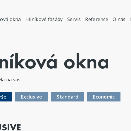
ková okna
Hliníkové fasády
Servis
Reference
O nás
iníková okna
la na vás.
vše
Exclusive
Standard
Economic
USIVE