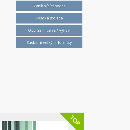
Vynikající těsnost
Vysoká izolace
Optimální cena / výkon
Zasklení velkými formáty