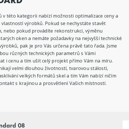
ů v této kategorii nabízí možnosti optimalizace ceny a
 vlastností výrobků. Pokud se nechystáte stavět
m, nebo pokud provádíte rekonstrukci, výměnu
 starých oken a nemáte požadavky na nejvyšší technické
ýrobků, pak je pro Vás určena právě tato řada. Jsme
lbou různých technických parametrů s Vámi
at i cenu a tím ušít celý projekt přímo Vám na míru.
ikají velmi dlouhou životností, tvarovou stálostí,
sklívání velkých formátů skel a tím Vám nabízí ničím
ntakt s krajinou a prosvětlení Vašich místností.
andard 08