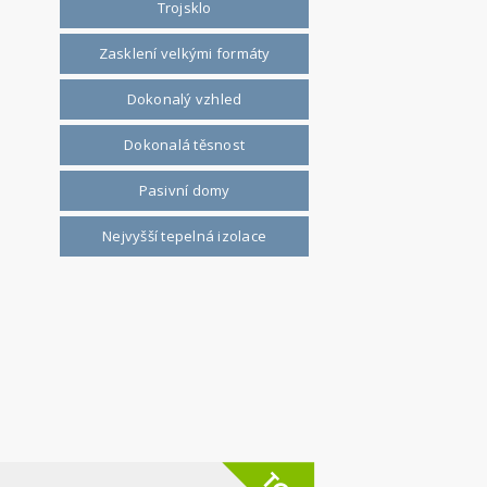
Trojsklo
Zasklení velkými formáty
Dokonalý vzhled
Dokonalá těsnost
Pasivní domy
Nejvyšší tepelná izolace