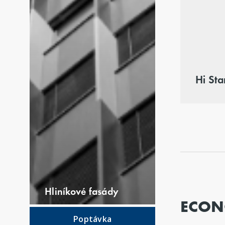
Hi St
Hliníkové fasády
ECON
Poptávka