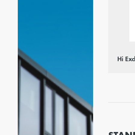
Hi Ex
STAN