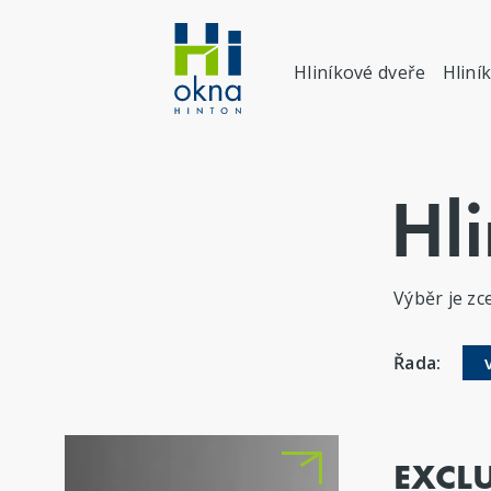
Hliníkové dveře
Hliní
Hl
Výběr je zce
Řada:
EXCL