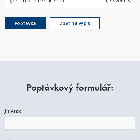
Tepelná izolace (Uf)
1,70 W/m
K
Poptávka
Zpět na výpis
Poptávkový formulář:
Jméno: